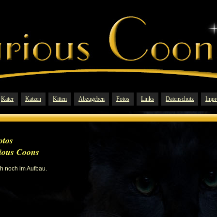
Kater
Katzen
Kitten
Abzugeben
Fotos
Links
Datenschutz
Impr
otos
ious Coons
ch noch im Aufbau.