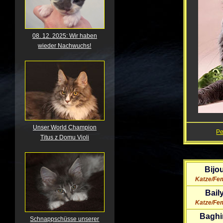
08. 12. 2025: Wir haben
wieder Nachwuchs!
Unser World Champion
P
Titus z Domu Violi
Bijo
Katze/Fe
Bail
Katze/Fe
Baghi
Schnappschüsse unserer