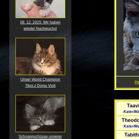
08. 12. 2025: Wir haben
wieder Nachwuchs!
Unser World Champion
P
Titus z Domu Violi
Taav
Kater/M
Theodo
Kater/M
Tabit
Schnappschüsse unserer