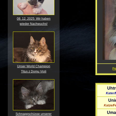
08. 12. 2025: Wir haben
wieder Nachwuchs!
Unser World Champion
P
Titus z Domu Violi
Uht
Kater/
Uni
Katze/F
Uma
Schnappschüsse unserer