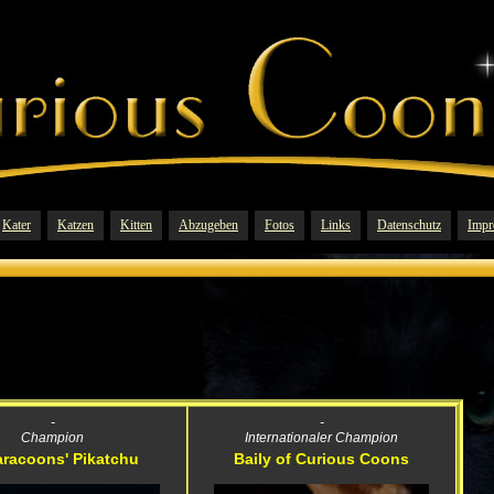
Kater
Katzen
Kitten
Abzugeben
Fotos
Links
Datenschutz
Impr
-
-
Champion
Internationaler Champion
racoons' Pikatchu
Baily of Curious Coons