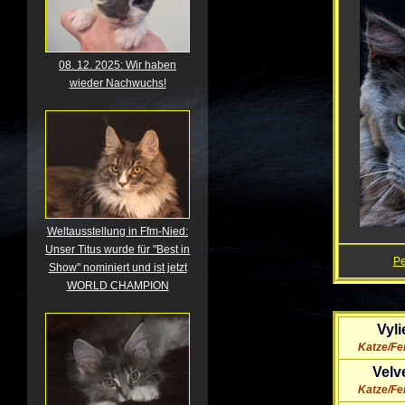
08. 12. 2025: Wir haben
wieder Nachwuchs!
Weltausstellung in Ffm-Nied:
Unser Titus wurde für "Best in
P
Show" nominiert und ist jetzt
WORLD CHAMPION
Vyli
Katze/Fe
Velv
Katze/Fe