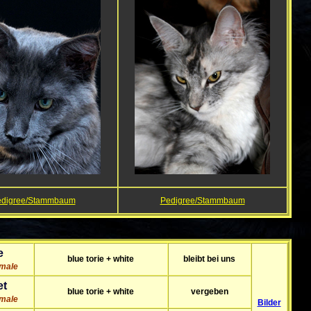
edigree/Stammbaum
Pedigree/Stammbaum
e
blue torie + white
bleibt bei uns
male
et
blue torie + white
vergeben
male
Bilder