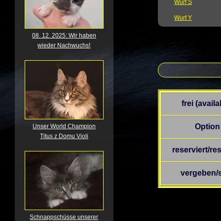
Wurf S
Wurf Y
08. 12. 2025: Wir haben
wieder Nachwuchs!
frei (availa
Option
Unser World Champion
Titus z Domu Violi
reserviert/re
vergeben/
Schnappschüsse unserer