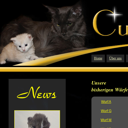
Home
Über uns
Unsere
bisherigen Würfe
Wurf A
Wurf G
Wurf M